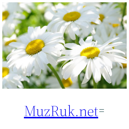
Перейти
к
содержимому
MuzRuk.net