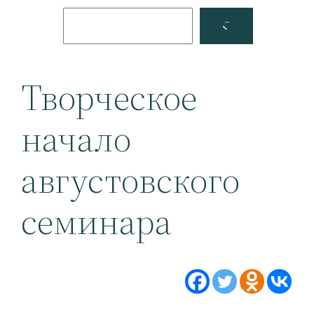
Поиск
Facebook
YouTube
Творческое
начало
августовского
семинара