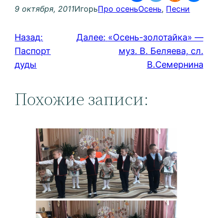
9 октября, 2011
Игорь
Про осень
Осень
, 
Песни
Назад:
Далее:
«Осень-золотайка» —
Паспорт
муз. В. Беляева, сл.
дуды
В.Семернина
Похожие записи: