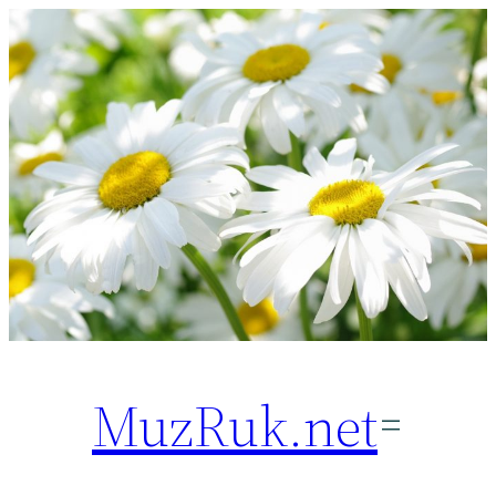
Перейти
к
содержимому
MuzRuk.net