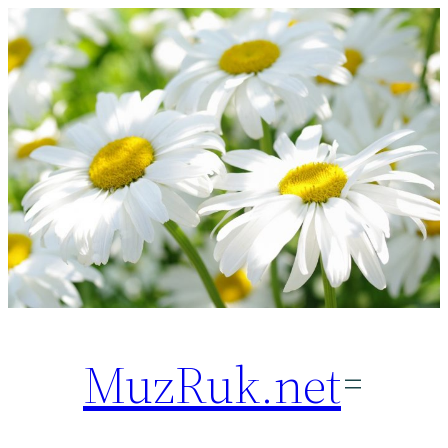
Перейти
к
содержимому
MuzRuk.net