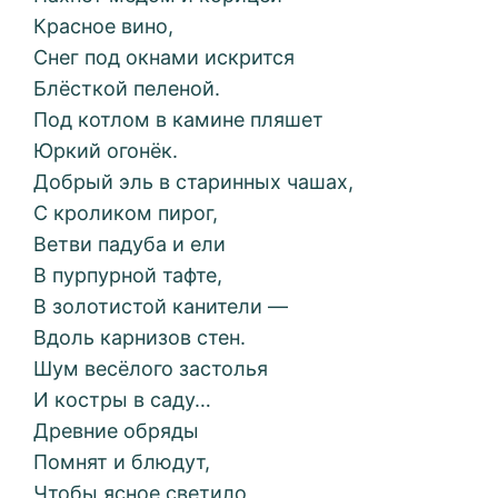
Красное вино,
Снег под окнами искрится
Блёсткой пеленой.
Под котлом в камине пляшет
Юркий огонёк.
Добрый эль в старинных чашах,
С кроликом пирог,
Ветви падуба и ели
В пурпурной тафте,
В золотистой канители —
Вдоль карнизов стен.
Шум весёлого застолья
И костры в саду…
Древние обряды
Помнят и блюдут,
Чтобы ясное светило