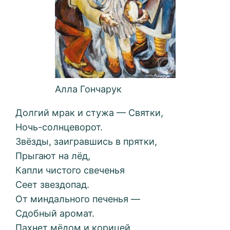
Алла Гончарук
Долгий мрак и стужа — Святки,
Ночь-солнцеворот.
Звёзды, заигравшись в прятки,
Прыгают на лёд,
Капли чистого свеченья
Сеет звездопад.
От миндального печенья —
Сдобный аромат.
Пахнет мёдом и корицей