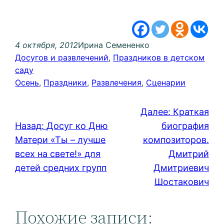
4 октября, 2012
Ирина Семененко
Досугов и развлечений
, 
Праздников в детском
саду
Осень
, 
Праздники
, 
Развлечения
, 
Сценарии
Далее:
Краткая
Назад:
Досуг ко Дню
биография
Матери «Ты – лучше
композиторов.
всех на свете!» для
Дмитрий
детей средних групп
Дмитриевич
Шостакович
Похожие записи: