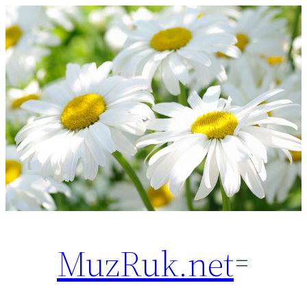
Перейти
к
содержимому
MuzRuk.net