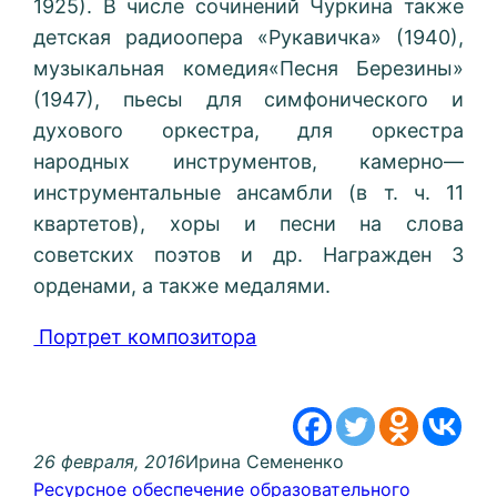
1925
).
В
числе
сочинений
Чуркина
также
детская
радиоопера
«
Рукавичка
» (
1940
),
музыкальная
комедия
«
Песня
Березины
»
(
1947
),
пьесы
для
симфонического
и
духового
оркестра
,
для
оркестра
народных
инструментов
,
камерно
—
инструментальные
ансамбли
(
в
т
.
ч
.
11
квартетов
),
хоры
и
песни
на
слова
советских
поэтов
и
др
.
Награжден
3
орденами
,
а
также
медалями
.
Портрет композитора
26 февраля, 2016
Ирина Семененко
Ресурсное обеспечение образовательного