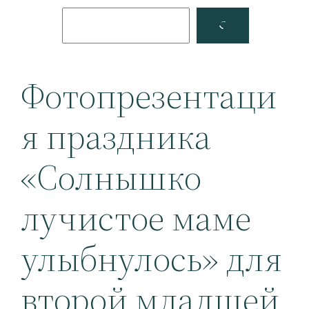
Поиск
Facebook
YouTube
Фотопрезентаци
я праздника
«Солнышко
лучистое маме
улыбнулось» для
второй младшей