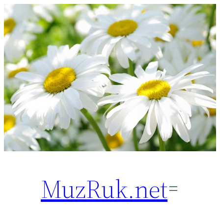
Перейти
к
содержимому
MuzRuk.net