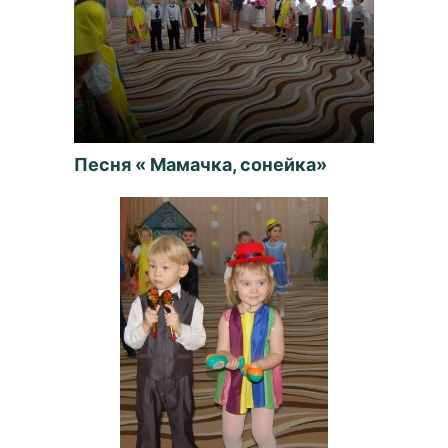
Песня « Мамачка, сонейка»