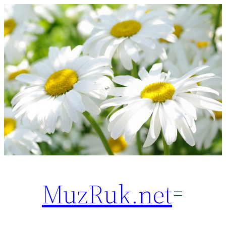
Перейти
к
содержимому
MuzRuk.net