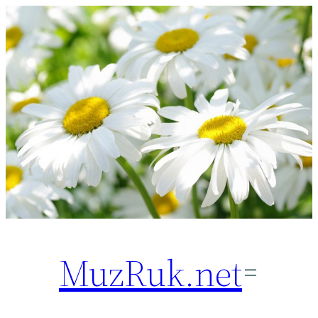
Перейти
к
содержимому
MuzRuk.net