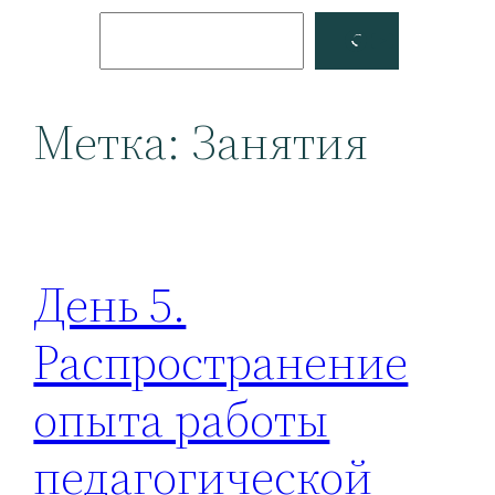
Поиск
Facebook
YouTube
Метка:
Занятия
День 5.
Распространение
опыта работы
педагогической