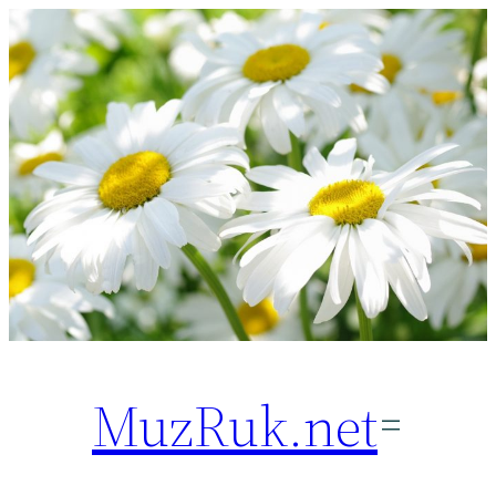
Перейти
к
содержимому
MuzRuk.net