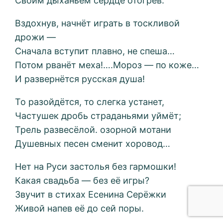
Своим дыханьем сердце отогрев.
Вздохнув, начнёт играть в тоскливой
дрожи —
Сначала вступит плавно, не спеша…
Потом рванёт меха!….Мороз — по коже…
И развернётся русская душа!
То разойдётся, то слегка устанет,
Частушек дробь страданьями уймёт;
Трель развесёлой. озорной мотани
Душевных песен сменит хоровод…
Нет на Руси застолья без гармошки!
Какая свадьба — без её игры?
Звучит в стихах Есенина Серёжки
Живой напев её до сей поры.