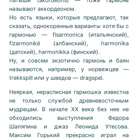
латыши (akordeons) — тоже гармонь
называют аккордеоном.
Но есть языки, которые предлагают, так
сказать, однокоренные варианты хотя бы с
гармонью — fisarmonica (итальянский),
fizarmonikë (албанский), harmonika
(датский), harmonikka (финский).
Ну, и совсем экзотично гармонь и баян
называются, например, у норвежцев —
trekkspill или у шведов — dragspel.
Неяркая, нерасписная гармошка известна
не только службой древневосточным
мудрецам. В начале ХХ века без нее не
обходились выступления Федора
Шаляпина и джаз Леонида Утесова.
Максим Горький прекрасно играл на