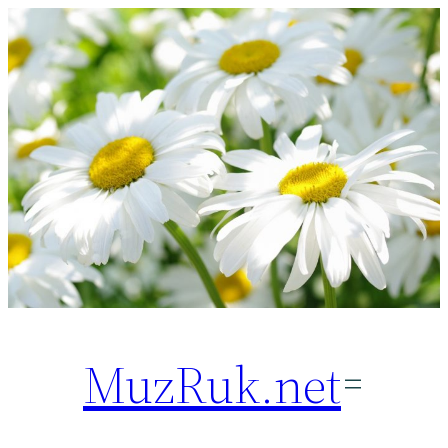
Перейти
к
содержимому
MuzRuk.net