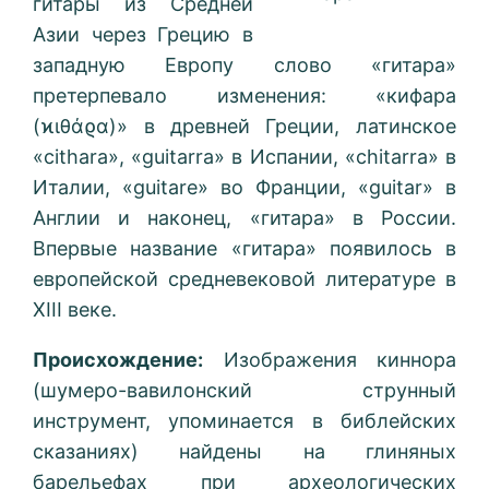
гитары из Средней
Азии через Грецию в
западную Европу слово «гитара»
претерпевало изменения: «кифара
(ϰιθάϱα)» в древней Греции, латинское
«cithara», «guitarra» в Испании, «chitarra» в
Италии, «guitare» во Франции, «guitar» в
Англии и наконец, «гитара» в России.
Впервые название «гитара» появилось в
европейской средневековой литературе в
XIII веке.
Происхождение:
Изображения киннора
(шумеро-вавилонский струнный
инструмент, упоминается в библейских
сказаниях) найдены на глиняных
барельефах при археологических