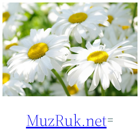
Перейти
к
содержимому
MuzRuk.net